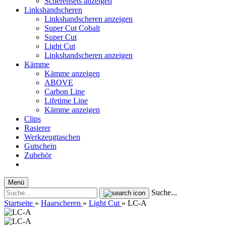
Scherensets anzeigen
Linkshandscheren
Linkshandscheren anzeigen
Super Cut Cobalt
Super Cut
Light Cut
Linkshandscheren anzeigen
Kämme
Kämme anzeigen
ABOVE
Carbon Line
Lifetime Line
Kämme anzeigen
Clips
Rasierer
Werkzeugtaschen
Gutschein
Zubehör
Menü
Suche...
Startseite
»
Haarscheren
»
Light Cut
»
LC-A